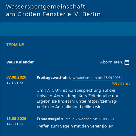
Wassersportgemeinschaft
am Großen Fenster e. V. Berlin
TERMINE
WaG Kalender
Abonnieren:
07.08.2026
Freitagswettfahrt
wöchentlich bis 18.09.2026
17:15 Uhr
Wettfahrt
Um 17:15 Uhr ist Kursbesprechung auf der
Holstein. Anmeldung, Kurs, Zeiteingabe und
Ergebnisse findet ihr unter https://zeit.wag-
berlin.de/ Anschließend grillen wir.
15.08.2026
Frauensegeln
alle 2 Wochen bis 26.09.2026
14:00 Uhr
Treffen zum Segeln mit den Vereinsjollen