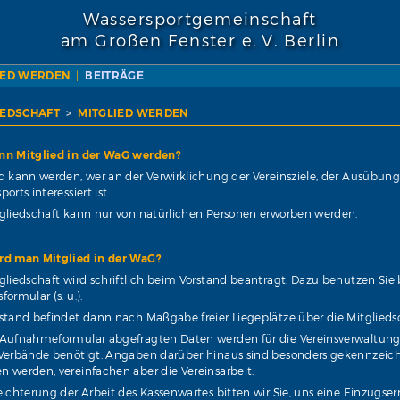
Wassersportgemeinschaft
am Großen Fenster e. V. Berlin
IED WERDEN
|
BEITRÄGE
IEDSCHAFT
MITGLIED WERDEN
nn Mitglied in der WaG werden?
d kann werden, wer an der Verwirklichung der Vereinsziele, der Ausübun
orts interessiert ist.
tgliedschaft kann nur von natürlichen Personen erworben werden.
rd man Mitglied in der WaG?
gliedschaft wird schriftlich beim Vorstand beantragt. Dazu benutzen Sie 
formular (s. u.).
stand befindet dann nach Maßgabe freier Liegeplätze über die Mitglieds
 Aufnahmeformular abgefragten Daten werden für die Vereinsverwaltung
 Verbände benötigt. Angaben darüber hinaus sind besonders gekennzeic
 werden, vereinfachen aber die Vereinsarbeit.
eichterung der Arbeit des Kassenwartes bitten wir Sie, uns eine Einzugs