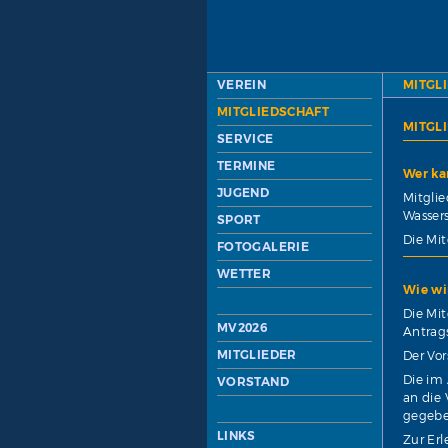
VEREIN
MITGL
MITGLIEDSCHAFT
MITGL
SERVICE
TERMINE
Wer ka
JUGEND
Mitglie
Wassersp
SPORT
Die Mi
FOTOGALERIE
WETTER
Wie wi
Die Mit
MV2026
Antrags
MITGLIEDER
Der Vor
Die im
VORSTAND
an die
gegeben
LINKS
Zur Erl